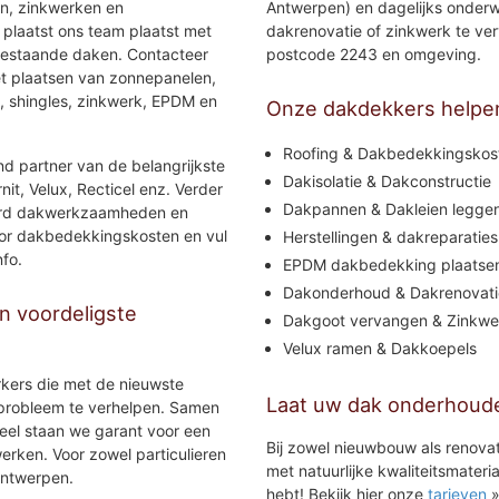
en, zinkwerken en
Antwerpen) en dagelijks onderwe
 plaatst ons team plaatst met
dakrenovatie of zinkwerk te ver
bestaande daken. Contacteer
postcode 2243 en omgeving.
et plaatsen van zonnepanelen,
, shingles, zinkwerk, EPDM en
Onze dakdekkers helpe
Roofing & Dakbedekkingskos
nd partner van de belangrijkste
Dakisolatie & Dakconstructie
it, Velux, Recticel enz. Verder
Dakpannen & Dakleien legge
voerd dakwerkzaamheden en
oor dakbedekkingskosten en vul
Herstellingen & dakreparaties
nfo.
EPDM dakbedekking plaatse
Dakonderhoud & Dakrenovati
 voordeligste
Dakgoot vervangen & Zinkwe
Velux ramen & Dakkoepels
rkers die met de nieuwste
Laat uw dak onderhoud
 probleem te verhelpen. Samen
eel staan we garant voor een
Bij zowel nieuwbouw als renova
erken. Voor zowel particulieren
met natuurlijke kwaliteitsmater
Antwerpen.
hebt! Bekijk hier onze
tarieven