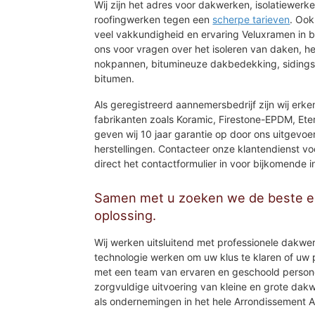
Wij zijn het adres voor dakwerken, isolatiewerk
roofingwerken tegen een
scherpe tarieven
. Ook
veel vakkundigheid en ervaring Veluxramen in 
ons voor vragen over het isoleren van daken, h
nokpannen, bitumineuze dakbedekking, sidings
bitumen.
Als geregistreerd aannemersbedrijf zijn wij erke
fabrikanten zoals Koramic, Firestone-EPDM, Etern
geven wij 10 jaar garantie op door ons uitge
herstellingen. Contacteer onze klantendienst v
direct het contactformulier in voor bijkomende i
Samen met u zoeken we de beste en
oplossing.
Wij werken uitsluitend met professionele dakwe
technologie werken om uw klus te klaren of uw
met een team van ervaren en geschoold person
zorgvuldige uitvoering van kleine en grote dakw
als ondernemingen in het hele Arrondissement 