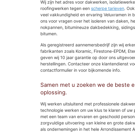
Wij zijn het adres voor dakwerken, isolatiewerk
roofingwerken tegen een
scherpe tarieven
. Ook
veel vakkundigheid en ervaring Veluxramen in 
ons voor vragen over het isoleren van daken, h
nokpannen, bitumineuze dakbedekking, sidings
bitumen.
Als geregistreerd aannemersbedrijf zijn wij erke
fabrikanten zoals Koramic, Firestone-EPDM, Etern
geven wij 10 jaar garantie op door ons uitge
herstellingen. Contacteer onze klantendienst vo
contactformulier in voor bijkomende info.
Samen met u zoeken we de beste en
oplossing.
Wij werken uitsluitend met professionele dakwe
technologie werken om uw klus te klaren of uw
met een team van ervaren en geschoold person
zorgvuldige uitvoering van kleine en grote dakw
als ondernemingen in het hele Arrondissement 