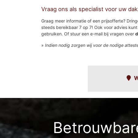
Vraag ons als specialist voor uw da
Graag meer informatie of een prijsofferte? Dring
steeds bereikbaar 7 op 7! Ook voor advies kunt 
gebruiken. Of stuur een e-mail bij vragen over
d
»
Indien nodig zorgen wij voor de nodige attest
W
Bergen-noord
Bergen-zuid
De loock
De rest
Betrouwbare
Den drijhoek-noor
Den drijhoek-zuid