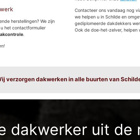
kwerk
Contacteer ons vandaag nog via
we helpen u in Schilde en omge
ende herstellingen? We zijn
gediplomeerde dakdekkers werkt
u het contactformulier
Ook de doe-het-zelver, helpen 
akcontrole
.
en!
ij verzorgen dakwerken in alle buurten van Schild
Heidemolen
Schilde-cen
Het moer
Schilde-dor
Kleine waterstr.-schildestrand
Schildehof 
Kouwenberg
Steijnhoeve
 dakwerker uit de 
d
Lindenhoek
Picardie