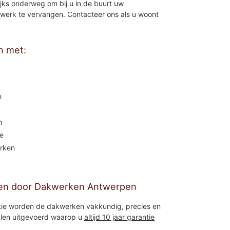
jks onderweg om bij u in de buurt uw
nkwerk te vervangen. Contacteer ons als u woont
n met:
n
n
e
rken
en door Dakwerken Antwerpen
tie worden de dakwerken vakkundig, precies en
ialen uitgevoerd waarop u
altijd 10 jaar garantie
»